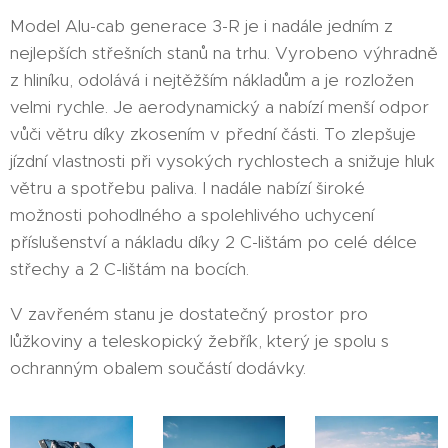
Model Alu-cab generace 3-R je i nadále jedním z
nejlepších střešních stanů na trhu. Vyrobeno výhradně
z hliníku, odolává i nejtěžším nákladům a je rozložen
velmi rychle. Je aerodynamický a nabízí menší odpor
vůči větru díky zkosením v přední části. To zlepšuje
jízdní vlastnosti při vysokých rychlostech a snižuje hluk
větru a spotřebu paliva. I nadále nabízí široké
možnosti pohodlného a spolehlivého uchycení
příslušenství a nákladu díky 2 C-lištám po celé délce
střechy a 2 C-lištám na bocích.
V zavřeném stanu je dostatečný prostor pro
lůžkoviny a teleskopický žebřík, který je spolu s
ochranným obalem součástí dodávky.