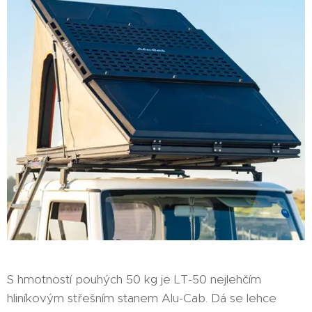
S hmotností pouhých 50 kg je LT-50 nejlehčím
hliníkovým střešním stanem Alu-Cab. Dá se lehce