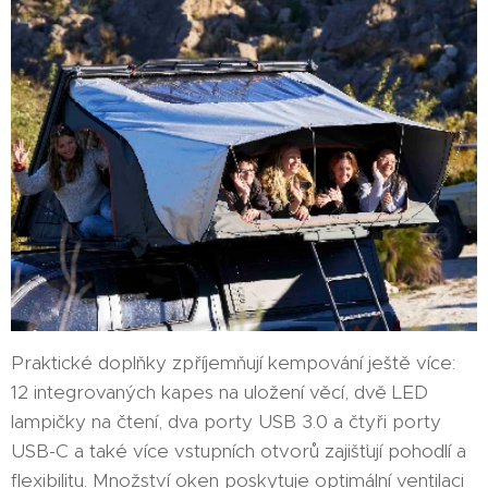
Praktické doplňky zpříjemňují kempování ještě více:
12 integrovaných kapes na uložení věcí, dvě LED
lampičky na čtení, dva porty USB 3.0 a čtyři porty
USB-C a také více vstupních otvorů zajišťují pohodlí a
flexibilitu. Množství oken poskytuje optimální ventilaci