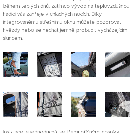
během teplých dnů, zatímco vývod na teplovzdušnou
hadici vás zahřeje v chladných nocích. Díky
integrovanému střešnímu oknu můžete pozorovat
hvězdy nebo se nechat jemně probudit vycházejícím
sluncem.
Instalace je jednoduchá: se třemi příčnými nosníky