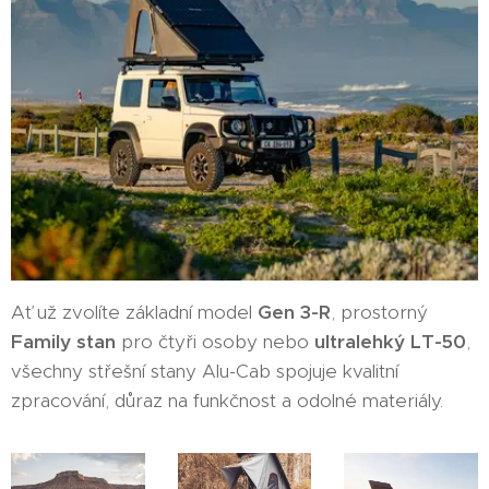
Ať už zvolíte základní model
Gen 3-R
, prostorný
Family
stan
pro čtyři osoby nebo
ultralehký LT-50
,
všechny střešní stany Alu-Cab spojuje kvalitní
zpracování, důraz na funkčnost a odolné materiály.