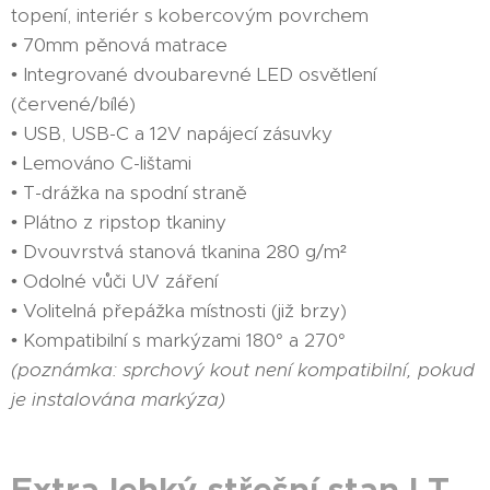
topení, interiér s kobercovým povrchem
• 70mm pěnová matrace
• Integrované dvoubarevné LED osvětlení
(červené/bílé)
• USB, USB-C a 12V napájecí zásuvky
• Lemováno C-lištami
• T-drážka na spodní straně
• Plátno z ripstop tkaniny
• Dvouvrstvá stanová tkanina 280 g/m²
• Odolné vůči UV záření
• Volitelná přepážka místnosti (již brzy)
• Kompatibilní s markýzami 180° a 270°
(poznámka: sprchový kout není kompatibilní, pokud
je instalována markýza)
Extra lehký střešní stan LT-