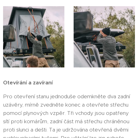
Otevírání a zavíraní
Pro otevření stanu jednoduše odemkněte dva zadní
uzávěry, mírně zvedněte konec a otevřete střechu
pomocí plynových vzpěr. Tři vchody jsou opatřeny
sítí proti komárům, zadní část má střechu chráněnou
proti slunci a dešti. Ta je udržována otevřená dvěmi
rychloupínacími tyčemi. Pro větrání lze zip nahoře