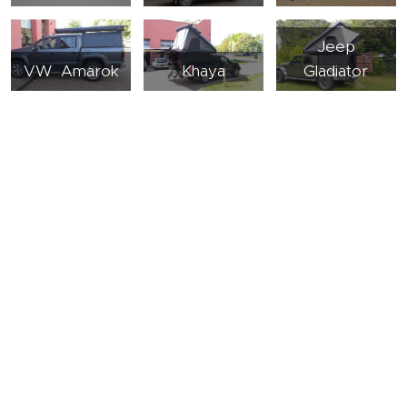
Jeep
VW Amarok
Khaya
Gladiator